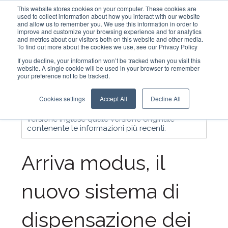
This website stores cookies on your computer. These cookies are
used to collect information about how you interact with our website
and allow us to remember you. We use this information in order to
improve and customize your browsing experience and for analytics
Italiano - Italia
and metrics about our visitors both on this website and other media.
To find out more about the cookies we use, see our Privacy Policy
If you decline, your information won’t be tracked when you visit this
Nota bene: la traduzione in italiano di questo
website. A single cookie will be used in your browser to remember
articolo è una traduzione di cortesia. La
your preference not to be tracked.
traduzione viene creata automaticamente
tramite un software di traduzione e non è
Cookies settings
Accept All
Decline All
revisionata. Pertanto, non possiamo escludere
errori e, di conseguenza, si deve considerare la
versione inglese quale versione originale
contenente le informazioni più recenti.
Arriva modus, il
nuovo sistema di
dispensazione dei