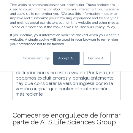
This website stores cookies on your computer. These cookies are
used to collect information about how you interact with our website
and allow us to remember you. We use this information in order to
improve and customize your browsing experience and for analytics
and metrics about our visitors both on this website and other media.
To find out more about the cookies we use, see our Privacy Policy
If you decline, your information won’t be tracked when you visit this
website. A single cookie will be used in your browser to remember
Español - España
your preference not to be tracked.
N. B.: la traducción en español de este artículo
Cookies settings
Accept All
Decline All
es una traducción de cortesía. La traducción se
crea automáticamente a través de un software
de traducción y no está revisada. Por tanto, no
podemos excluir errores y, consiguientemente,
hay que considerar la versión inglesa como la
versión original que contiene la información
más reciente.
Comecer se enorgullece de formar
parte de ATS Life Sciences Group