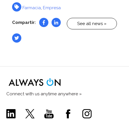
Farmacia
,
Empresa
Compartir:
See all news »
Connect with us anytime anywhere »
Comecer
Comecer
Comecer
Comecer
Comecer
Linkedin
X
Youtube
Facebook
Instagram
Page
Page
Channel
Page
Page