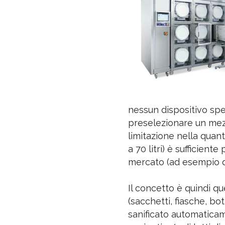
nessun dispositivo spec
preselezionare un mezz
limitazione nella quant
a 70 litri) è sufficient
mercato (ad esempio qu
Il concetto è quindi qu
(sacchetti, fiasche, bo
sanificato automaticam