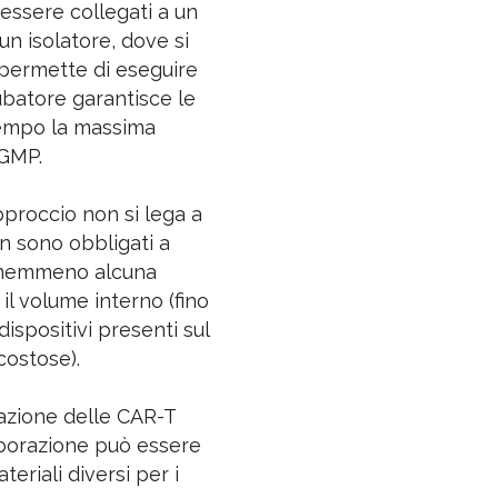
essere collegati a un
un isolatore, dove si
a permette di eseguire
ubatore garantisce le
ntempo la massima
cGMP.
approccio non si lega a
on sono obbligati a
'è nemmeno alcuna
il volume interno (fino
 dispositivi presenti sul
costose).
ivazione delle CAR-T
elaborazione può essere
eriali diversi per i