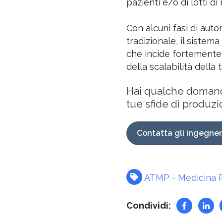
pazienti e/o di lotti d
Con alcuni fasi di aut
tradizionale, il sistem
che incide fortemente s
della scalabilità della
Hai qualche domanda
tue sfide di produz
Contatta gli ingegner
ATMP - Medicina R
Condividi: