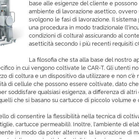
base alle esigenze del cliente e possono 
ambiente di lavorazione asettico, ovvero 
svolgono le fasi di lavorazione. Il sistem
una procedura in modo tradizionale (l'inc
condizioni di coltura) assicurando al co
asetticità secondo i più recenti requisiti 
La filosofia che sta alla base del nostro 
ifico in cui vengono coltivate le CAR-T. Gli utenti n
o di coltura e un dispositivo da utilizzare e non c
ità di cellule che possono essere coltivate, dato che 
e per soddisfare qualsiasi esigenza, a differenza di altri
elli che si basano su cartucce di piccolo volume e 
ello di consentire la flessibilità nella tecnica di colt
ttiglie, cartucce permeabili). Inoltre, l'ambiente di 
ente in modo da poter alternare la lavorazione di mat