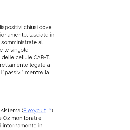
spositivi chiusi dove
zionamento, lasciate in
 somministrate al
e le singole
 delle cellule CAR-T.
trettamente legate a
i "passivi", mentre la
TM
sistema (
Flexycult
)
 e O2 monitorati e
i internamente in