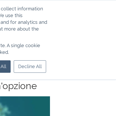
collect information
e use this
and for analytics and
out more about the
Italiano - Italia
te. A single cookie
raduzione viene creata
ked.
ssiamo escludere errori
enente le informazioni più
All
Decline All
n'opzione