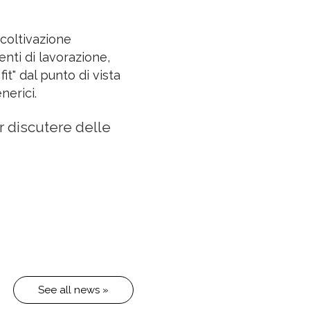
coltivazione
enti di lavorazione,
it" dal punto di vista
nerici.
r discutere delle
See all news »