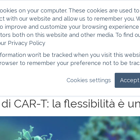
cookies on your computer. These cookies are used to 
ct with our website and allow us to remember you. W
 to improve and customize your browsing experience 
itors both on this website and other media. To find 
ur Privacy Policy
information won’t be tracked when you visit this websi
n italiano di questo articolo è una traduzione di cortesia. La t
 browser to remember your preference not to be trac
n software di traduzione e non è revisionata. Pertanto, non po
e considerare la versione inglese quale versione originale cont
Cookies settings
Accept 
i CAR-T: la flessibilità è u