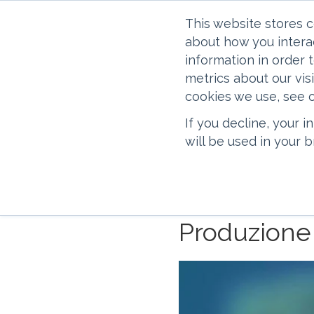
This website stores 
about how you intera
information in order
metrics about our vis
cookies we use, see o
If you decline, your 
Nota bene: la traduzione i
will be used in your
automaticamente tramite u
e, di conseguenza, si dev
recenti.
Produzione d