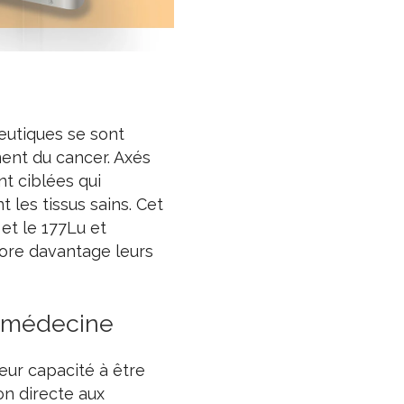
eutiques se sont
ment du cancer. Axés
nt ciblées qui
 les tissus sains. Cet
et le 177Lu et
ore davantage leurs
n médecine
eur capacité à être
on directe aux