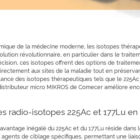
ique de la médecine moderne, les isotopes thérap
tion révolutionnaire, en particulier dans le traite
cision, ces isotopes offrent des options de traiteme
directement aux sites de la maladie tout en préservant
rtance des isotopes thérapeutiques tels que le 225Ac 
istributeur micro MIKROS de Comecer améliore enc
es radio-isotopes 225Ac et 177Lu e
L'avantage inégalé du 225Ac et du 177Lu réside dans l
agents de ciblage spécifiques, permettant une liais