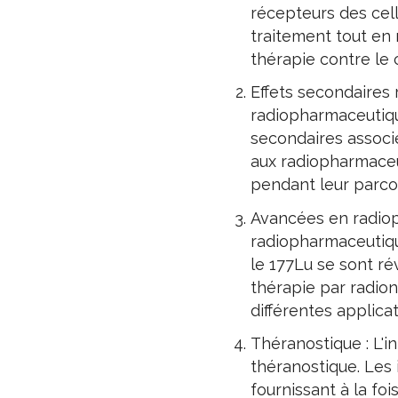
récepteurs des cell
traitement tout en 
thérapie contre le 
Effets secondaires 
radiopharmaceutique
secondaires associ
aux radiopharmaceu
pendant leur parco
Avancées en radiop
radiopharmaceutiqu
le 177Lu se sont r
thérapie par radion
différentes applica
Théranostique : L'i
théranostique. Les 
fournissant à la fo