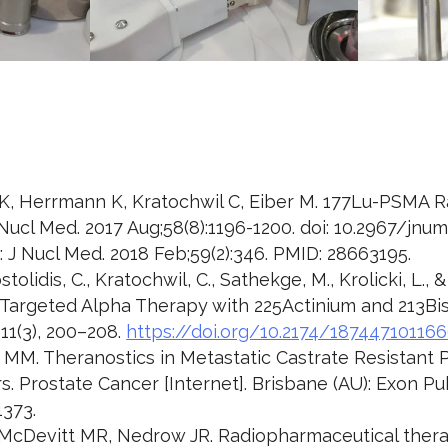
 K, Herrmann K, Kratochwil C, Eiber M. 177Lu-PSMA 
 Nucl Med. 2017 Aug;58(8):1196-1200. doi: 10.2967/jnu
n: J Nucl Med. 2018 Feb;59(2):346. PMID: 28663195.
tolidis, C., Kratochwil, C., Sathekge, M., Krolicki, L., &
f Targeted Alpha Therapy with 225Actinium and 213Bi
11(3), 200–208.
https://doi.org/10.2174/1874471011
 MM. Theranostics in Metastatic Castrate Resistant P
s. Prostate Cancer [Internet]. Brisbane (AU): Exon Pu
1373.
 McDevitt MR, Nedrow JR. Radiopharmaceutical therap