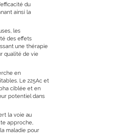
fficacité du
nant ainsi la
uses, les
té des effets
issant une thérapie
 qualité de vie
erche en
tables. Le 225Ac et
pha ciblée et en
leur potentiel dans
rt la voie au
ette approche,
 la maladie pour