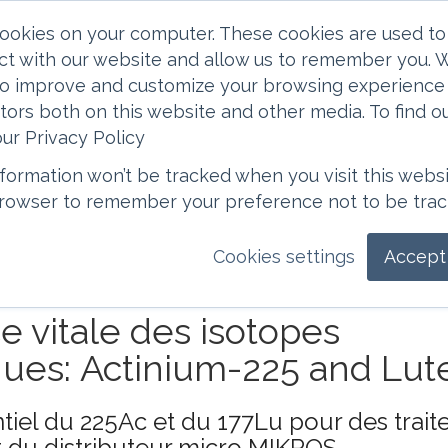
cookies on your computer. These cookies are used to 
ct with our website and allow us to remember you. W
 to improve and customize your browsing experience 
itors both on this website and other media. To find 
ur Privacy Policy
information won’t be tracked when you visit this websi
française de cet article est une traduction de courtoisie.. La tr
 browser to remember your preference not to be trac
giciel de traduction et n'est pas révisée. Par conséquent, des
 version anglaise doit être considérée comme la version original
ntes.
Cookies settings
Accept 
e vitale des isotopes
ques: Actinium-225 and Lut
entiel du 225Ac et du 177Lu pour des tra
t du distributeur micro MIKROS.