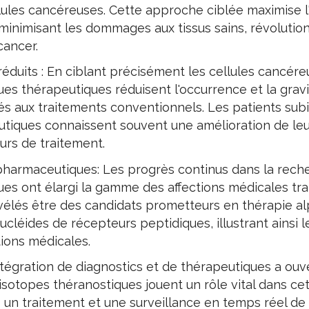
ules cancéreuses. Cette approche ciblée maximise l'e
minimisant les dommages aux tissus sains, révolution
cancer.
réduits : En ciblant précisément les cellules cancére
s thérapeutiques réduisent l'occurrence et la gravi
és aux traitements conventionnels. Les patients sub
tiques connaissent souvent une amélioration de leur
urs de traitement.
harmaceutiques: Les progrès continus dans la rech
es ont élargi la gamme des affections médicales trai
évélés être des candidats prometteurs en thérapie al
ucléides de récepteurs peptidiques, illustrant ainsi 
tions médicales.
ntégration de diagnostics et de thérapeutiques a ouve
isotopes théranostiques jouent un rôle vital dans c
is un traitement et une surveillance en temps réel de