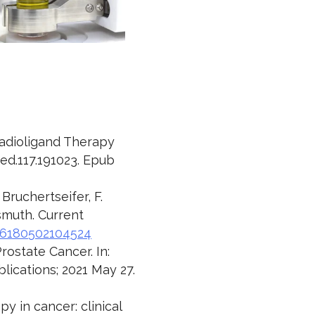
Radioligand Therapy
med.117.191023. Epub
 Bruchertseifer, F.
smuth. Current
666180502104524
rostate Cancer. In:
blications; 2021 May 27.
y in cancer: clinical