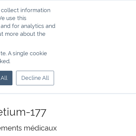
collect information
e use this
and for analytics and
out more about the
Français - France
te. A single cookie
aduction est créée
ked.
 erreurs ne peuvent pas
e contenant les
All
Decline All
etium-177
itements médicaux