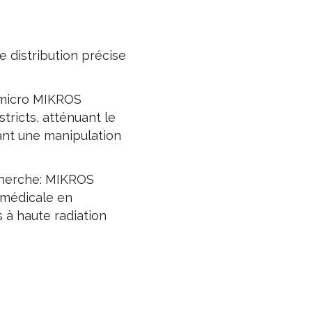
 distribution précise
r micro MIKROS
tricts, atténuant le
ant une manipulation
herche: MIKROS
 médicale en
s à haute radiation