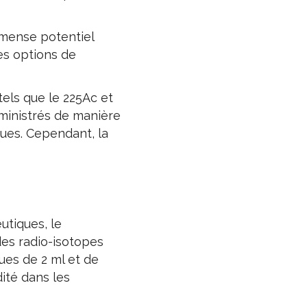
mmense potentiel
es options de
tels que le 225Ac et
dministrés de manière
ques. Cependant, la
utiques, le
des radio-isotopes
ques de 2 ml et de
ité dans les