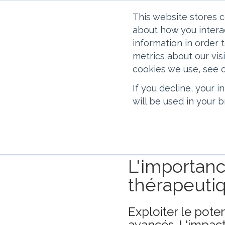
This website stores 
about how you intera
information in order
metrics about our vis
cookies we use, see o
If you decline, your 
Nota bene : la traduction 
will be used in your
automatiquement par un lo
être exclues et, donc, la
informations les plus réce
L'importanc
thérapeuti
Exploiter le pot
avancés. L'impac