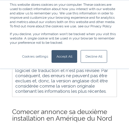
This website stores cookies on your computer. These cookies are
used to collect information about how you interact with our website
and allow us to remember you. We use this information in order to
improve and customize your browsing experience and for analytics
and metrics about our visitors both on this website and other media.
To find out more about the cookies we use, see our Privacy Policy
If you decline, your information won’t be tracked when you visit this
website. A single cookie will be used in your browser to remember
Français - France
your preference not to be tracked.
Nota bene : la traduction française de cet
Cookies settings
Accept All
Decline All
article est une traduction de courtoisie.. La
traduction est créée automatiquement par un
logiciel de traduction et n'est pas révisée. Par
conséquent, des erreurs ne peuvent pas être
exclues et, donc, la version anglaise doit être
considérée comme la version originale
contenant les informations les plus récentes.
Comecer annonce sa deuxième
installation en Amérique du Nord