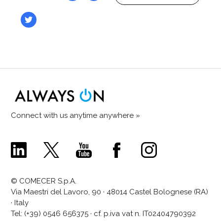
Connect with us anytime anywhere »
Comecer
Comecer
Comecer
Comecer
Comecer
Linkedin
X
Youtube
Facebook
Instagram
Page
Page
Channel
Page
Page
© COMECER S.p.A.
Via Maestri del Lavoro, 90 · 48014 Castel Bolognese (RA)
· Italy
Tel:
(+39) 0546 656375
· cf. p.iva vat n. IT02404790392