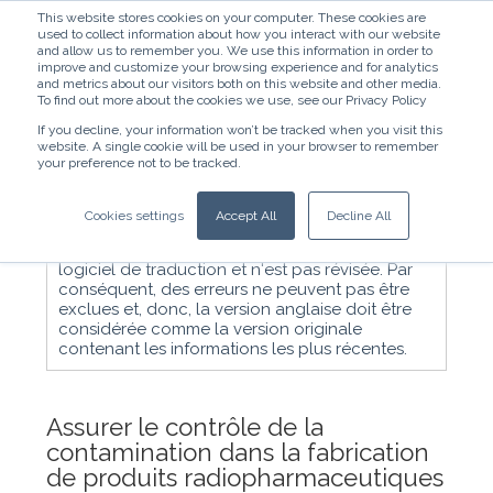
This website stores cookies on your computer. These cookies are
used to collect information about how you interact with our website
and allow us to remember you. We use this information in order to
improve and customize your browsing experience and for analytics
and metrics about our visitors both on this website and other media.
To find out more about the cookies we use, see our Privacy Policy
If you decline, your information won’t be tracked when you visit this
website. A single cookie will be used in your browser to remember
Français - France
your preference not to be tracked.
Nota bene : la traduction française de cet
Cookies settings
Accept All
Decline All
article est une traduction de courtoisie.. La
traduction est créée automatiquement par un
logiciel de traduction et n'est pas révisée. Par
conséquent, des erreurs ne peuvent pas être
exclues et, donc, la version anglaise doit être
considérée comme la version originale
contenant les informations les plus récentes.
Assurer le contrôle de la
contamination dans la fabrication
de produits radiopharmaceutiques