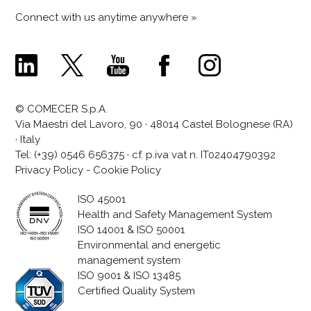
Connect with us anytime anywhere »
Comecer
Comecer
Comecer
Comecer
Comecer
Linkedin
X
Youtube
Facebook
Instagram
Page
Page
Channel
Page
Page
© COMECER S.p.A.
Via Maestri del Lavoro, 90 · 48014 Castel Bolognese (RA)
· Italy
Tel:
(+39) 0546 656375
· cf. p.iva vat n. IT02404790392
Privacy Policy
-
Cookie Policy
ISO 45001
Health and Safety Management System
ISO 14001 & ISO 50001
Environmental and energetic
management system
ISO 9001 & ISO 13485
Certified Quality System